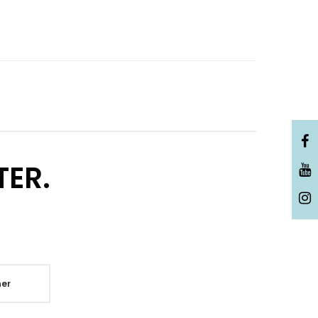
TER.
er