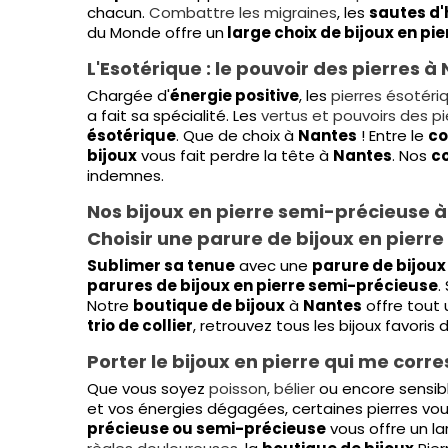
chacun.
Combattre les migraines
, les
sautes d
du Monde offre un
large choix de bijoux en pie
L'Esotérique : le pouvoir des pierres à
Chargée d'
énergie positive
, les
pierres ésotéri
a fait sa spécialité. Les
vertus et pouvoirs des p
ésotérique
. Que de choix à
Nantes
! Entre le
co
bijoux
vous fait perdre la tête à
Nantes
. Nos
co
indemnes.
Nos bijoux en pierre semi-précieuse 
Choisir une parure de bijoux en pierr
Sublimer sa tenue
avec une
parure de bijoux
parures de bijoux en pierre semi-précieuse
.
Notre
boutique de bijoux
à
Nantes
offre tout 
trio de collier
, retrouvez tous les bijoux favoris
Porter le bijoux en pierre qui me cor
Que vous soyez
poisson, bélier
ou encore sensib
et vos énergies dégagées, certaines pierres vo
précieuse ou semi-précieuse
vous offre un l