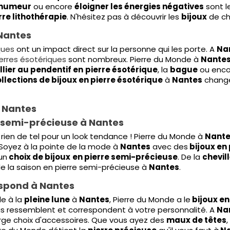
'humeur
ou encore
éloigner les énergies négatives
sont l
rre lithothérapie
. N'hésitez pas à découvrir les
bijoux
de ch
 Nantes
ques
ont un impact direct sur la personne qui les porte. A
Na
ierres ésotériques
sont nombreux. Pierre du Monde à
Nante
llier au pendentif en
pierre ésotérique
, la
bague
ou enco
llections de bijoux en pierre ésotérique
à
Nantes
changen
à Nantes
e semi-précieuse à Nantes
rien de tel pour un look tendance ! Pierre du Monde à
Nant
 Soyez à la pointe de la mode à
Nantes
avec des
bijoux en
un
choix de bijoux
en pierre semi-précieuse
. De la
chevil
 de la saison en pierre semi-précieuse à
Nantes
.
respond à Nantes
le à la
pleine lune
à
Nantes
, Pierre du Monde a le
bijoux en
us ressemblent et correspondent à votre personnalité. A
Na
arge choix d'accessoires. Que vous ayez des
maux de têtes