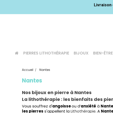
Livraison 
PIERRES LITHOTHÉRAPIE
BIJOUX
BIEN-ÊTRE
Accueil
Nantes
Nantes
Nos bijoux en pierre à Nantes
La lithothérapie : les bienfaits des pi
Vous souffrez d'
angoisse
ou d’
anxiété
à
Nant
les pierres
s'appellent la
Lithothérapie
. A
Nant