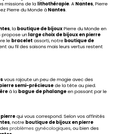
es missions de la
lithothérapie
. A
Nantes
, Pierre
ez Pierre du Monde à
Nantes
.
ntes
, la
boutique de bijoux
Pierre du Monde en
s
propose un
large choix de bijoux en pierre
re le
bracelet
assorti, notre
boutique de
t au fil des saisons mais leurs vertus restent
es
vous rajoute un peu de magie avec des
 pierre semi-précieuse
de la tête au pied.
lère
à la
bague
de phalange
en passant par le
 pierre
qui vous correspond. Selon vos affinités
ntes
, notre
boutique de bijoux en pierre
, des
problèmes gynécologiques
, ou bien des