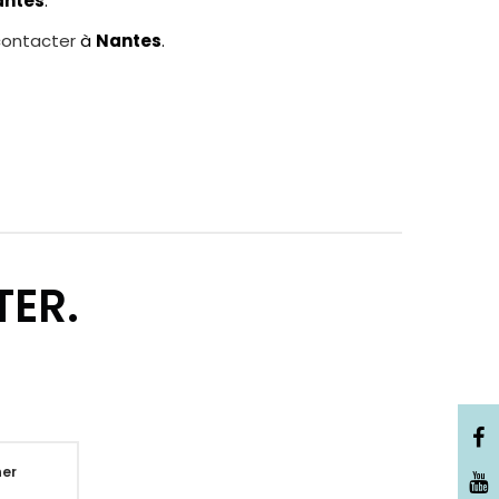
ntes
.
contacter
à
Nantes
.
TER.
er