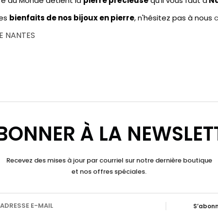
re du Monde détient la
pierre précieuse
qu'il vous faut à
Na
les
bienfaits de nos bijoux en pierre
, n'hésitez pas à nous
SE NANTES
BONNER À LA NEWSLET
Recevez des mises à jour par courriel sur notre dernière boutique
et nos offres spéciales.
S’abonn