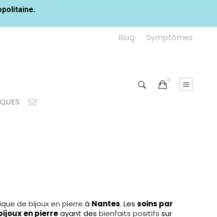
opolitaine.
Blog
Symptômes
0
IQUES
ique de bijoux en pierre
à
Nantes
. Les
soins par
bijoux en pierre
ayant des
bienfaits positifs
sur