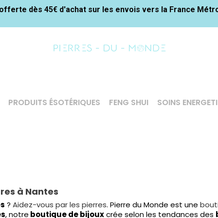
offerte dès 45€ d'achat sur les envois vers la France Métr
PRODUITS ÉSOTÉRIQUES
FENG SHUI
SOINS ENERGET
erres à Nantes
es
?
Aidez-vous par les pierres
. Pierre du Monde est une
bout
es
, notre
boutique de bijoux
crée selon les tendances des