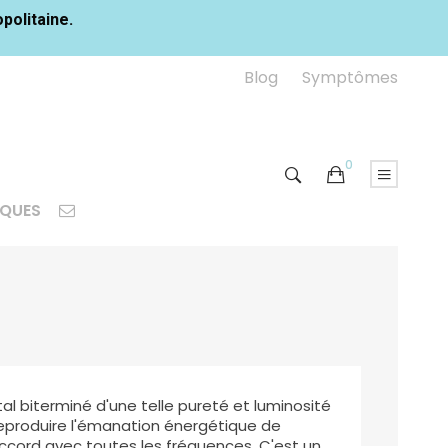
opolitaine.
Blog
Symptômes
0
IQUES
tal biterminé d'une telle pureté et luminosité
ut reproduire l'émanation énergétique de
 accord avec toutes les fréquences. C'est un