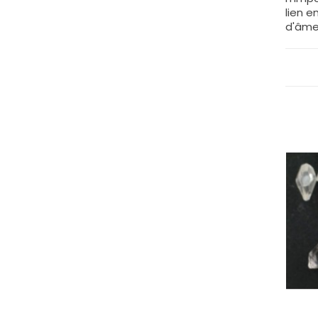
lien e
d'âme
