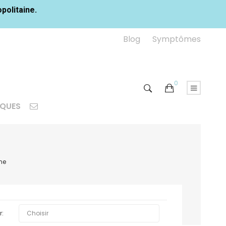
opolitaine.
Blog
Symptômes
0
IQUES
ne

r:
Choisir