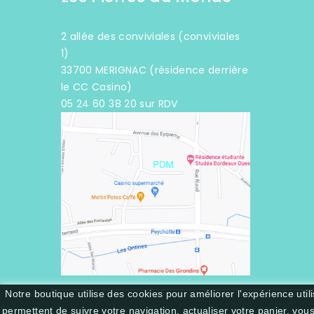
2 allée des conviviales (conviviales
1)
33700 MERIGNAC (résidence derrière
le CC Casino)
05 24 60 38 20 sur RDV
Notre boutique utilise des cookies pour améliorer l'expérience uti
permettent de suivre votre navigation, actualiser votre panier, vou