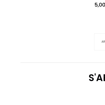
5,0
Af
S'A