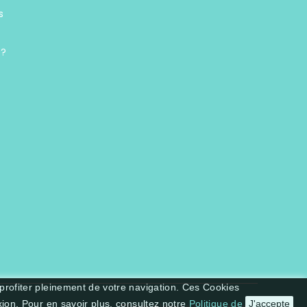
s
 ?
 profiter pleinement de votre navigation. Ces Cookies
xion. Pour en savoir plus, consultez notre
Politique de
J'accepte