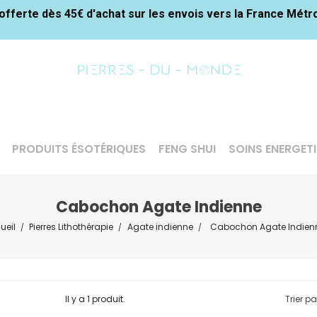
offerte dès 45€ d'achat sur les envois vers la France Métr
PRODUITS ÉSOTÉRIQUES
FENG SHUI
SOINS ENERGET
Cabochon Agate Indienne
ueil
Pierres Lithothérapie
Agate indienne
Cabochon Agate Indien

Il y a 1 produit.
Trier pa