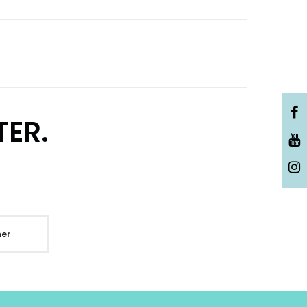
TER.
er