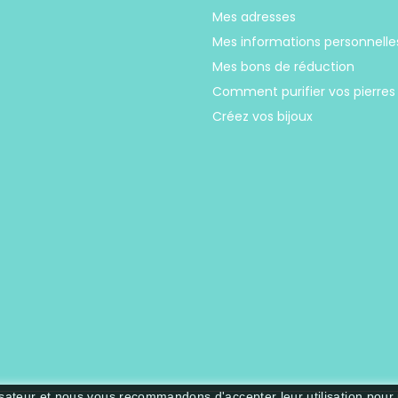
Mes adresses
Mes informations personnelle
Mes bons de réduction
Comment purifier vos pierres
Créez vos bijoux
lisateur et nous vous recommandons d'accepter leur utilisation pour