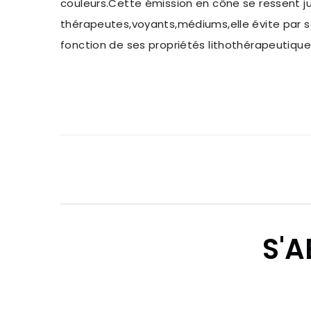
couleurs.Cette émission en cône se ressent ju
thérapeutes,voyants,médiums,elle évite par sa
fonction de ses propriétés lithothérapeutique
S'A