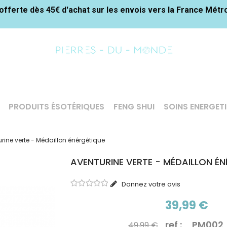
offerte dès 45€ d'achat sur les envois vers la France Métr
PRODUITS ÉSOTÉRIQUES
FENG SHUI
SOINS ENERGET
rine verte - Médaillon énérgétique
AVENTURINE VERTE - MÉDAILLON É
Donnez votre avis
39,99 €
ref : PM002
49,99 €