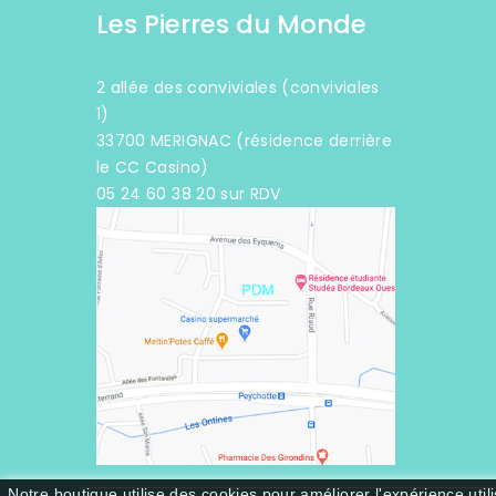
Les Pierres du Monde
2 allée des conviviales (conviviales
1)
33700 MERIGNAC (résidence derrière
le CC Casino)
05 24 60 38 20 sur RDV
Notre boutique utilise des cookies pour améliorer l'expérience uti