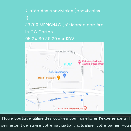
2 allée des conviviales (conviviales
1)
33700 MERIGNAC (résidence derrière
le CC Casino)
05 24 60 38 20 sur RDV
Notre boutique utilise des cookies pour améliorer l'expérience uti
permettent de suivre votre navigation, actualiser votre panier, vou