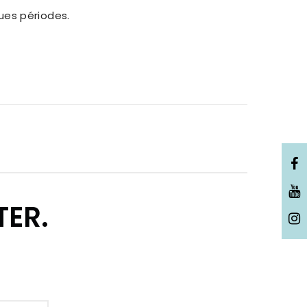
gues périodes.
TER.