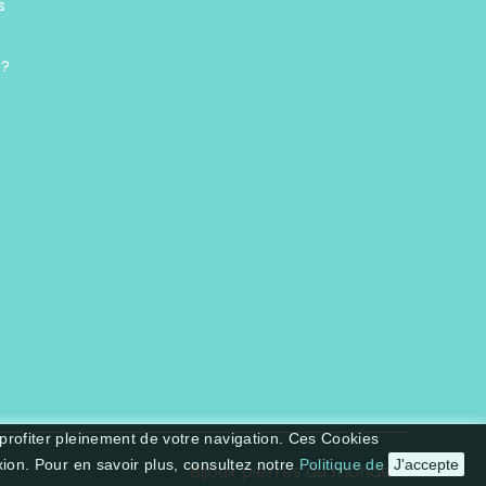
s
 ?
 profiter pleinement de votre navigation. Ces Cookies
xion. Pour en savoir plus, consultez notre
Politique de
J'accepte
Bijoux pierres du monde