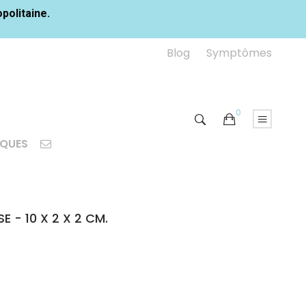
opolitaine.
Blog
Symptômes
0
IQUES
- 10 X 2 X 2 CM.