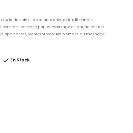
ituels de soin et de beauté chinois traditionnels, il
 libérer des tensions par un massage alliant douceur et
rtus apaisantes, vient renforcer les bienfaits du massage.

En Stock