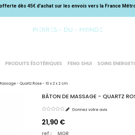
offerte dès 45€ d'achat sur les envois vers la France Métr
PRODUITS ÉSOTÉRIQUES
FENG SHUI
SOINS ENERGET
assage - Quartz Rose - 10 x 2 x 2 cm.
BÂTON DE MASSAGE - QUARTZ ROSE 
Donnez votre avis
21,90 €
ref : MQR