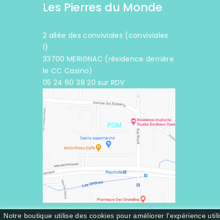
Les Pierres du Monde
2 allée des conviviales (conviviales
1)
33700 MERIGNAC (résidence derrière
le CC Casino)
05 24 60 38 20 sur RDV
Notre boutique utilise des cookies pour améliorer l'expérience uti