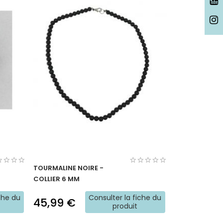
TOURMALINE NOIRE -
COLLIER 6 MM
che du
Consulter la fiche du
45,99 €
produit