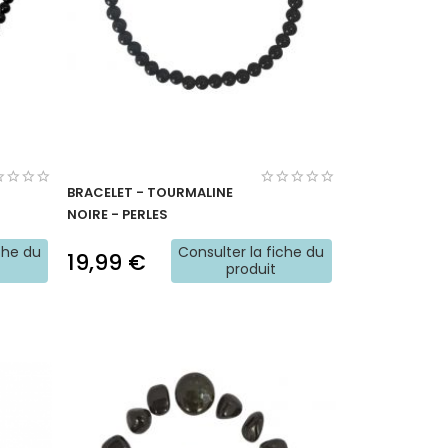
BRACELET - TOURMALINE
NOIRE - PERLES
che du
Consulter la fiche du
19,99 €
produit