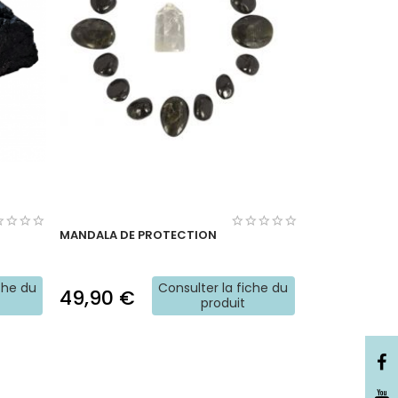
MANDALA DE PROTECTION
che du
Consulter la fiche du
49,90 €
produit