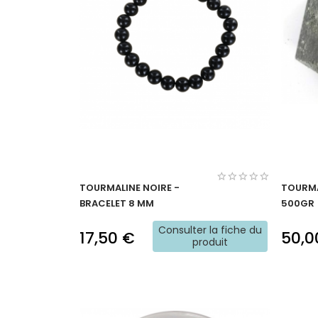
TOURMALINE NOIRE -
TOURMA
BRACELET 8 MM
500GR
Consulter la fiche du
17,50 €
50,0
produit