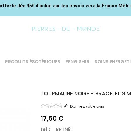
offerte dès 45€ d'achat sur les envois vers la France Métr
PRODUITS ÉSOTÉRIQUES
FENG SHUI
SOINS ENERGET
TOURMALINE NOIRE - BRACELET 8 
Donnez votre avis
17,50 €
ref : BRTN8