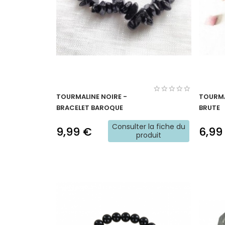
TOURMALINE NOIRE -
TOURMA
BRACELET BAROQUE
BRUTE
Consulter la fiche du
9,99 €
6,99
produit