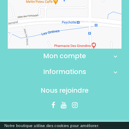
Mon compte
Informations
Nous rejoindre
Moyens de paiement
Notre boutique utilise des cookies pour améliorer