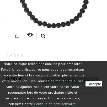
ONYX - BRACELET 4 MM
Notre boutique utilise des cookies pour améliorer
l'expérience utilisateur et nous vous recommandons
d'accepter leur utilisation pour profiter pleinement de
8,90 €
Consulter la fiche du produit
votre navigation. Ces Cookies permettent de suivre
J'accepte
votre navigation, actualiser votre panier, vous
reconnaitre lors de votre prochaine visite et
sécuriser votre connexion. Pour en savoir plus,
consultez notre
Politique de confidentialité
.